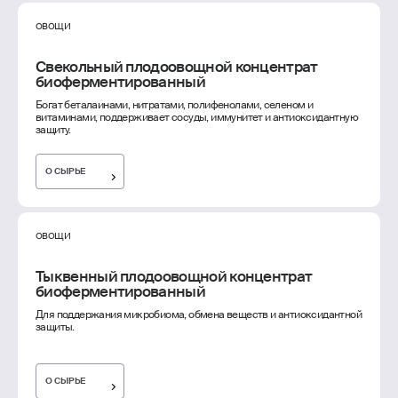
ОВОЩИ
Свекольный плодоовощной концентрат
биоферментированный
Богат беталаинами, нитратами, полифенолами, селеном и
витаминами, поддерживает сосуды, иммунитет и антиоксидантную
защиту.
О СЫРЬЕ
ОВОЩИ
Тыквенный плодоовощной концентрат
биоферментированный
Для поддержания микробиома, обмена веществ и антиоксидантной
защиты.
О СЫРЬЕ