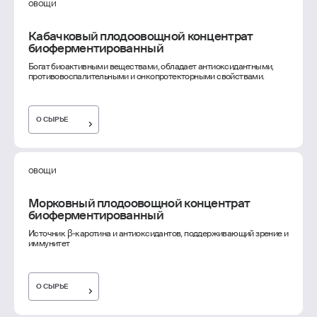
ОВОЩИ
Кабачковый плодоовощной концентрат
биоферментированный
Богат биоактивными веществами, обладает антиоксидантными,
противовоспалительными и онкопротекторными свойствами.
О СЫРЬЕ
ОВОЩИ
Морковный плодоовощной концентрат
биоферментированный
Источник β-каротина и антиоксидантов, поддерживающий зрение и
иммунитет
О СЫРЬЕ