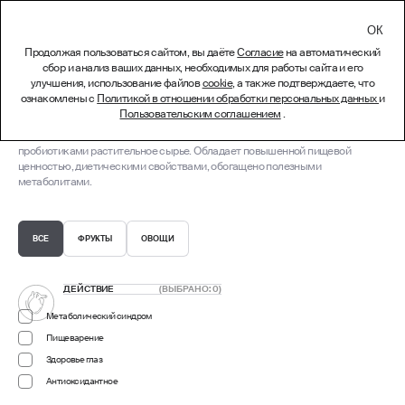
СВЯЗАТЬСЯ
Продолжая пользоваться сайтом, вы даёте
Согласие
на автоматический
сбор и анализ ваших данных, необходимых для работы сайта и его
Ферментированные
улучшения, использование файлов
cookie
, а также подтверждаете, что
ознакомлены с
Политикой в отношении обработки персональных данных
и
продукты
Пользовательским соглашением
.
Ферментированное пюре – биотехнологически преобразованное
пробиотиками растительное сырье. Обладает повышенной пищевой
ценностью, диетическими свойствами, обогащено полезными
метаболитами.
ВСЕ
ФРУКТЫ
ОВОЩИ
ДЕЙСТВИЕ
(ВЫБРАНО:
0
)
Метаболический синдром
Пищеварение
Здоровье глаз
Антиоксидантное