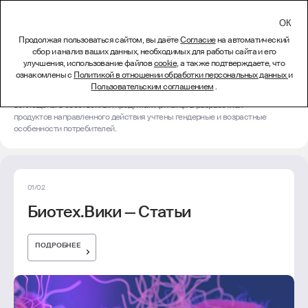
СВЯЗАТЬСЯ
Продолжая пользоваться сайтом, вы даёте
Согласие
на автоматический
сбор и анализ ваших данных, необходимых для работы сайта и его
Биотех.Вики
улучшения, использование файлов
cookie
, а также подтверждаете, что
ознакомлены с
Политикой в отношении обработки персональных данных
и
Оптимально подобранные комбинации биотехнологических
Пользовательским соглашением
.
компонентов с традиционными биологически активными веществами
воплощены в собственных продуктах Артлайф. В разработках
продуктов направленного действия учтены гендерные и возрастные
особенности потребителей.
01/02
Биотех.Вики — Статьи
ПОДРОБНЕЕ