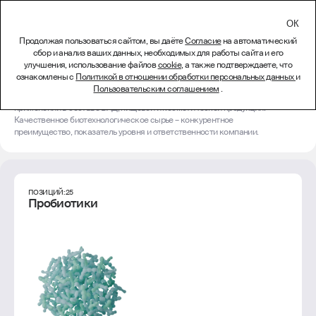
СВЯЗАТЬСЯ
Продолжая пользоваться сайтом, вы даёте
Согласие
на автоматический
сбор и анализ ваших данных, необходимых для работы сайта и его
Сырьё
улучшения, использование файлов
cookie
, а также подтверждаете, что
ознакомлены с
Политикой в отношении обработки персональных данных
и
Биотехнологические субстанции производятся с использованием легко
Пользовательским соглашением
.
возобновляемых ресурсов и эффективны в малых дозировках при
применении в составе БАД, пищевой и косметической продукции.
Качественное биотехнологическое сырье – конкурентное
преимущество, показатель уровня и ответственности компании.
ПОЗИЦИЙ: 25
Пробиотики