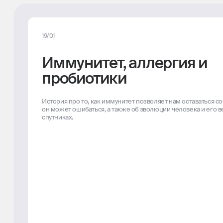
19/01
Иммунитет, аллергия и
пробиотики
История про то, как иммунитет позволяет нам оставаться с
он может ошибаться, а также об эволюции человека и его 
спутниках.