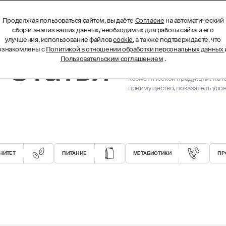
Продолжая пользоваться сайтом, вы даёте
Согласие
на автоматический
БИОТЕХНОЛОГИЧЕСКИЕ КОМПЛЕКСЫ
МЕНЮ
сбор и анализ ваших данных, необходимых для работы сайта и его
улучшения, использование файлов
cookie
, а также подтверждаете, что
ознакомлены с
Политикой в отношении обработки персональных данных
- Статьи
Пользовательским соглашением
.
Биотехнологические субстанци
ресурсов и эффективны в малых
косметической продукции. Кач
преимущество, показатель уров
НИТЕТ
ПИТАНИЕ
МЕТАБИОТИКИ
ПР