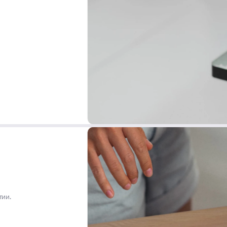
и
тии.