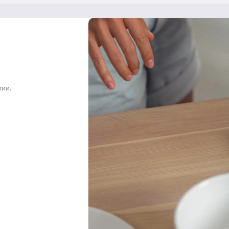
и
тии.