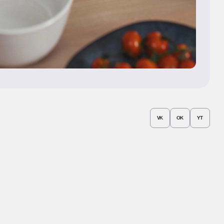
VK
OK
YT