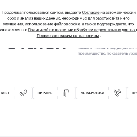
Продолжая пользоваться сайтом, вы даёте
Согласие
на автоматический
БИОТЕХНОЛОГИЧЕСКИЕ КОМПЛЕКСЫ
МЕНЮ
сбор и анализ ваших данных, необходимых для работы сайта и его
улучшения, использование файлов
cookie
, а также подтверждаете, что
ознакомлены с
Политикой в отношении обработки персональных данных
- Статьи
Пользовательским соглашением
.
Биотехнологические субстанци
ресурсов и эффективны в малых
косметической продукции. Кач
преимущество, показатель уров
НИТЕТ
ПИТАНИЕ
МЕТАБИОТИКИ
ПР