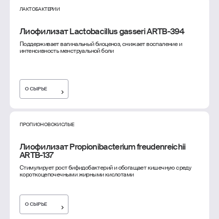
ЛАКТОБАКТЕРИИ
Лиофилизат Lactobacillus gasseri ARTB-394
Поддерживает вагинальный биоценоз, снижает воспаление и
интенсивность менструальной боли
О СЫРЬЕ
ПРОПИОНОВОКИСЛЫЕ
Лиофилизат Propionibacterium freudenreichii
ARTB-137
Стимулирует рост бифидобактерий и обогащает кишечную среду
короткоцепочечными жирными кислотами
О СЫРЬЕ