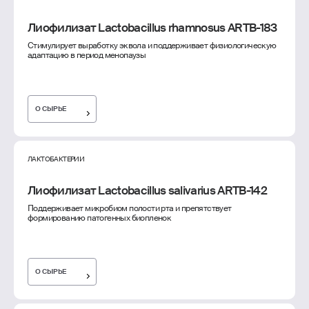
Лиофилизат Lactobacillus rhamnosus ARTB-183
Стимулирует выработку эквола и поддерживает физиологическую
адаптацию в период менопаузы
О СЫРЬЕ
ЛАКТОБАКТЕРИИ
Лиофилизат Lactobacillus salivarius ARTB-142
Поддерживает микробиом полости рта и препятствует
формированию патогенных биопленок
О СЫРЬЕ