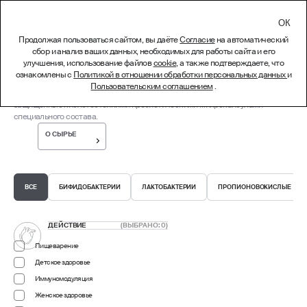
СВЯЗАТЬСЯ
Продолжая пользоваться сайтом, вы даёте
Согласие
на автоматический
сбор и анализ ваших данных, необходимых для работы сайта и его
Пробиотики
улучшения, использование файлов
cookie
, а также подтверждаете, что
ознакомлены с
Политикой в отношении обработки персональных данных
и
Пробиотики – индивидуальные жизнеспособные культуры
Пользовательским соглашением
.
пробиотических микроорганизмов. Бактерии находятся в анабиозе,
защищенные кислотостойкими пребиотическими микрокапсулами
специального состава.
О СЫРЬЕ
ВСЕ
БИФИДОБАКТЕРИИ
ЛАКТОБАКТЕРИИ
ПРОПИОНОВОКИСЛЫЕ
ДЕЙСТВИЕ
(ВЫБРАНО:
0
)
Пищеварение
Детское здоровье
Иммуномодуляция
Женское здоровье