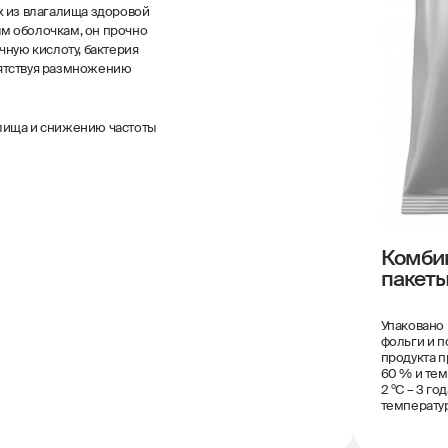
х из влагалища здоровой
м оболочкам, он прочно
чную кислоту, бактерия
пятствуя размножению
лища и снижению частоты
Комби
пакет
Упаковано
фольги и п
продукта п
60 % и темп
2 ºС – 3 г
температур