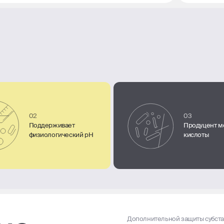
02
03
Поддерживает
Продуцент м
физиологический pH
кислоты
Дополнительной защиты субста