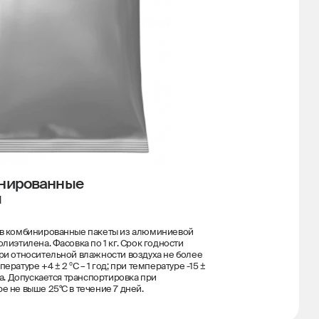
нированные
ы
 в комбинированные пакеты из алюминиевой
олиэтилена. Фасовка по 1 кг. Срок годности
ри относительной влажности воздуха не более
ературе +4 ± 2 ºС – 1 год; при температуре -15 ±
ода. Допускается транспортировка при
е не выше 25°С в течение 7 дней.