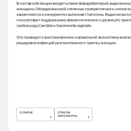
В состав субстанции входит штамм бифидобактерий, выделенны
женщины. Обладая высокой степенью прикрепления к слизисты
закрепляется и конкурентно вытесняет патогены. Выделяя моло
способствует поддержанию физиологического уровня pH, пре
грибов рода Candida и Gardnerella vaginalis.
Это приводит к восстановлению нормальной экосистемы влага
рецидивов инфекций урогенитального тракта у женщин.
О СЫРЬЕ
СПИСОК
ЛИТЕРАТУРЫ