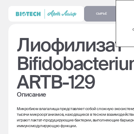
СЫРЬЁ
Лиофилизат
Bifidobacteriu
ARTB-129
Описание
Микробиом влагалища представляет собой сложную экосистем
тысячи микроорганизмов, находящихся в тесном взаимодействи
играют лактат-продуцирующие бактерии, выполняющие барьер
иммуномодулирующую функции.