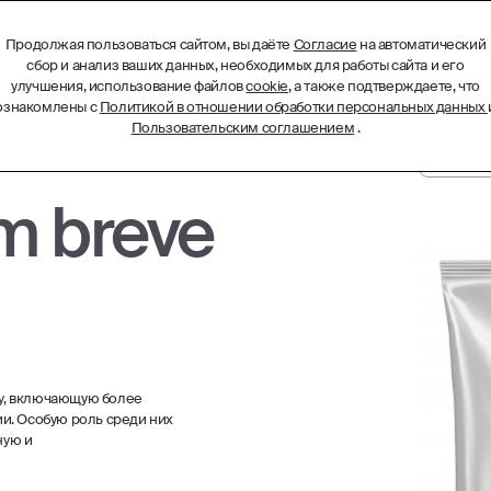
Продолжая пользоваться сайтом, вы даёте
Согласие
на автоматический
БИОТЕХНОЛОГИЧЕСКИЕ КОМПЛЕКСЫ
МЕНЮ
сбор и анализ ваших данных, необходимых для работы сайта и его
улучшения, использование файлов
cookie
, а также подтверждаете, что
ознакомлены с
Политикой в отношении обработки персональных данных
Пользовательским соглашением
.
m breve
у, включающую более
и. Особую роль среди них
ную и