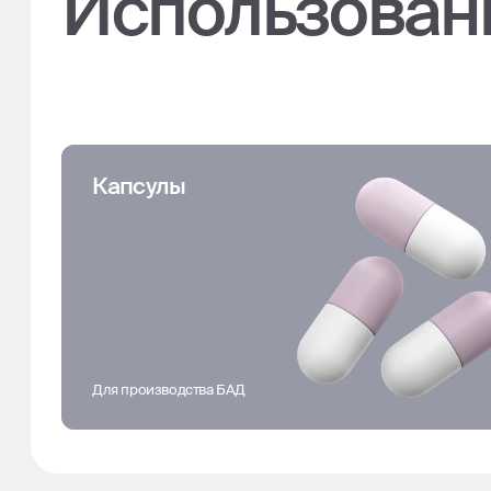
Использован
Капсулы
Для производства БАД