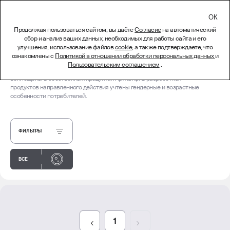
СВЯЗАТЬСЯ
Продолжая пользоваться сайтом, вы даёте
Согласие
на автоматический
сбор и анализ ваших данных, необходимых для работы сайта и его
Продукция
улучшения, использование файлов
cookie
, а также подтверждаете, что
ознакомлены с
Политикой в отношении обработки персональных данных
и
Оптимально подобранные комбинации биотехнологических
Пользовательским соглашением
.
компонентов с традиционными биологически активными веществами
воплощены в собственных продуктах Артлайф. В разработках
продуктов направленного действия учтены гендерные и возрастные
особенности потребителей.
ФИЛЬТРЫ
ВСЕ
Предыдущая страница
1
Следующая страниц