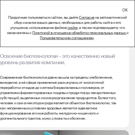
СВЯЗАТЬСЯ
Продолжая пользоваться сайтом, вы даёте
Согласие
на автоматический
сбор и анализ ваших данных, необходимых для работы сайта и его
Лаборатория
улучшения, использование файлов
cookie
, а также подтверждаете, что
ознакомлены с
Политикой в отношении обработки персональных данных
и
биоинжиниринга
Пользовательским соглашением
.
Освоение биотехнологии – это качественно новый
уровень развития компании.
Современная биотехнология давно вышла за пределы хлебопечения,
виноделия, а её сфера применения раскинулась от экологичной
переработки отходов до синтеза биоразлагаемых полимеров, от
управляемо ферментированных пищевых продуктов до лекарственных
субстанций, выделенных из микроорганизмов-продуцентов. Более того,
человек и сам в некотором роде является объектом биотехнологии, так
как непременным условием здоровья является адекватное
функционирование его микробиоты желудочно-кишечного и
урогенитального трактов, кожи, слизистых оболочек.