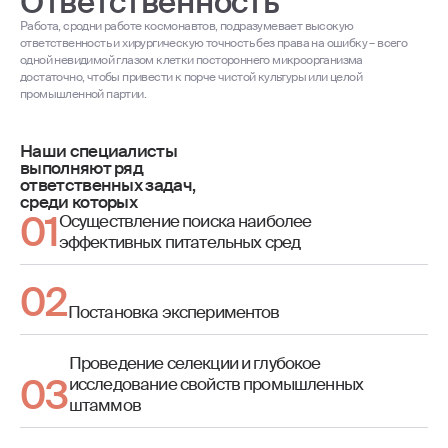
Ответственность
руководством ученых с
Работа, сродни работе космонавтов, подразумевает высокую
научными степенями.
ответственность и хирургическую точность без права на ошибку – всего
одной невидимой глазом клетки постороннего микроорганизма
достаточно, чтобы привести к порче чистой культуры или целой
промышленной партии.
Наши специалисты
выполняют ряд
ответственных задач,
среди которых
Осуществление поиска наиболее
эффективных питательных сред
Постановка экспериментов
Проведение селекции и глубокое
исследование свойств промышленных
штаммов