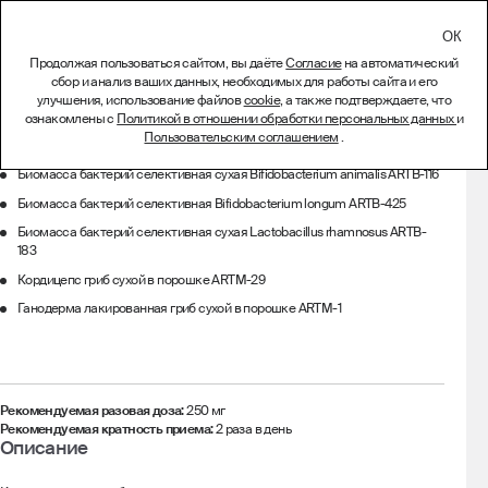
СВЯЗАТЬСЯ
Продолжая пользоваться сайтом, вы даёте
Согласие
на автоматический
сбор и анализ ваших данных, необходимых для работы сайта и его
ImmunePlus
улучшения, использование файлов
cookie
, а также подтверждаете, что
ознакомлены с
Политикой в отношении обработки персональных данных
и
Состав
Пользовательским соглашением
.
Биомасса бактерий селективная сухая Bifidobacterium animalis ARTB-116
Биомасса бактерий селективная Bifidobacterium longum ARTB-425
Биомасса бактерий селективная сухая Lactobacillus rhamnosus ARTB-
183
Кордицепс гриб сухой в порошке ARTM-29
Ганодерма лакированная гриб сухой в порошке ARTM-1
Рекомендуемая разовая доза:
250 мг
Рекомендуемая кратность приема:
2 раза в день
Описание