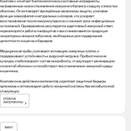
Комплекс сочетает биотехнологически активные ингредиенты,
направленные на восстановление иммунного баланса и защиту слизистых
оболочек. Он активирует врождённые механизмы защиты, усиливая
функции макрофагов и натуральных киллеров, что ускоряет
восстановление после иммуносупрессии и снижает риск инфекционных
осложнений. Одновременно регулируется адаптивный иммунный ответ,
нормализуется работа лимфоцитов и восстанавливается продукция
секреторных иммуноглобулинов, необходимых для поддержания
целостности кишечных барьеров.
Медицинские грибы усиливают активацию иммунных клеток и
поддерживают устойчивость к вирусной нагрузке. Пробиотические
культуры стабилизируют состав микробиоты, стимулируют регенерацию
слизистой оболочки и способствуют восстановлению иммунной среды
кишечника.
Комплексное действие компонентов укрепляет защитные барьеры
организма и оптимизирует работу иммунной системы без её избыточной
стимуляции.
СПИСОК
ЛИТЕРАТУРЫ
1000 Г