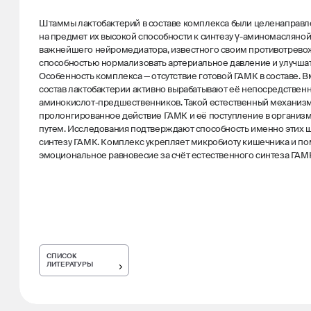
Штаммы лактобактерий в составе комплекса были целенаправл
на предмет их высокой способности к синтезу γ-аминомасляной
важнейшего нейромедиатора, известного своим противотрево
способностью нормализовать артериальное давление и улучшать
Особенность комплекса — отсутствие готовой ГАМК в составе. В
состав лактобактерии активно вырабатывают её непосредственн
аминокислот-предшественников. Такой естественный механиз
пролонгированное действие ГАМК и её поступление в организ
путем. Исследования подтверждают способность именно этих 
синтезу ГАМК. Комплекс укрепляет микробиоту кишечника и по
эмоциональное равновесие за счёт естественного синтеза ГАМ
СПИСОК
ЛИТЕРАТУРЫ