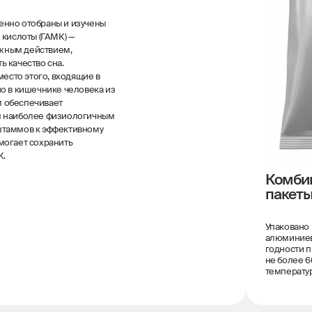
енно отобраны и изучены
 кислоты (ГАМК) —
жным действием,
 качество сна.
место этого, входящие в
о в кишечнике человека из
м обеспечивает
м наиболее физиологичным
штаммов к эффективному
могает сохранить
К.
Комби
пакет
Упаковано 
алюминиево
годности п
не более 60
температуре