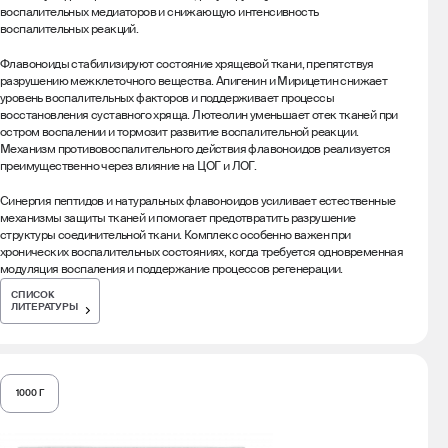
воспалительных медиаторов и снижающую интенсивность
воспалительных реакций.
Флавоноиды стабилизируют состояние хрящевой ткани, препятствуя
разрушению межклеточного вещества. Апигенин и Мирицетин снижает
уровень воспалительных факторов и поддерживает процессы
восстановления суставного хряща. Лютеолин уменьшает отек тканей при
остром воспалении и тормозит развитие воспалительной реакции.
Механизм противовоспалительного действия флавоноидов реализуется
преимущественно через влияние на ЦОГ и ЛОГ.
Синергия пептидов и натуральных флавоноидов усиливает естественные
механизмы защиты тканей и помогает предотвратить разрушение
структуры соединительной ткани. Комплекс особенно важен при
хронических воспалительных состояниях, когда требуется одновременная
модуляция воспаления и поддержание процессов регенерации.
СПИСОК
ЛИТЕРАТУРЫ
1000 Г