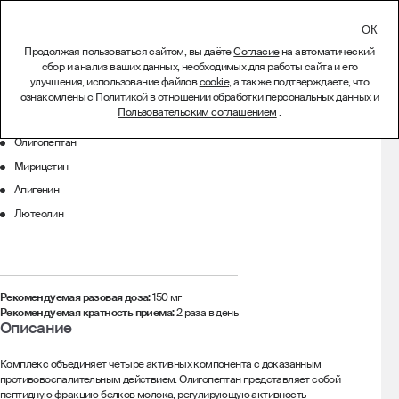
СВЯЗАТЬСЯ
Продолжая пользоваться сайтом, вы даёте
Согласие
на автоматический
сбор и анализ ваших данных, необходимых для работы сайта и его
ChondroPeptide
улучшения, использование файлов
cookie
, а также подтверждаете, что
ознакомлены с
Политикой в отношении обработки персональных данных
и
Состав
Пользовательским соглашением
.
Олигопептан
Мирицетин
Апигенин
Лютеолин
Рекомендуемая разовая доза:
150 мг
Рекомендуемая кратность приема:
2 раза в день
Описание
Комплекс объединяет четыре активных компонента с доказанным
противовоспалительным действием. Олигопептан представляет собой
пептидную фракцию белков молока, регулирующую активность