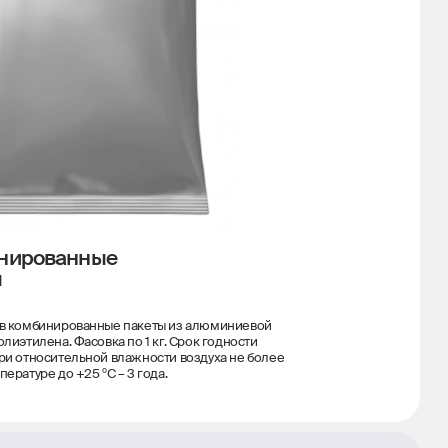
нированные
ы
 в комбинированные пакеты из алюминиевой
олиэтилена. Фасовка по 1 кг. Срок годности
ри относительной влажности воздуха не более
пературе до +25 ºС – 3 года.