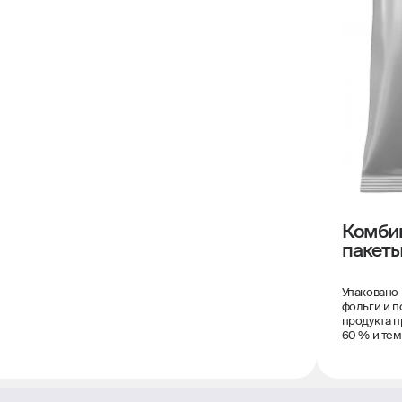
Комби
пакет
Упаковано
фольги и п
продукта п
60 % и тем