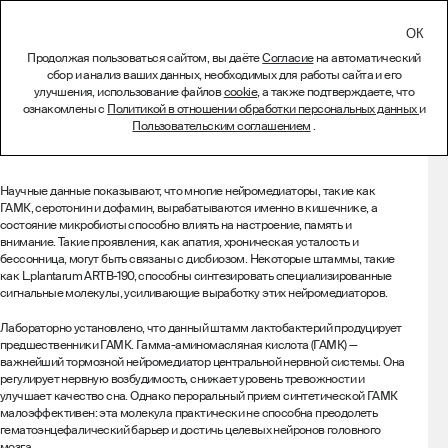
СВЯЗАТЬСЯ
Продолжая пользоваться сайтом, вы даёте
Согласие
на автоматический
сбор и анализ ваших данных, необходимых для работы сайта и его
Лиофилизат Lactobacillus
улучшения, использование файлов
cookie
, а также подтверждаете, что
ознакомлены с
Политикой в отношении обработки персональных данных
и
plantarum ARTB-190
Пользовательским соглашением
.
Описание
Научные данные показывают, что многие нейромедиаторы, такие как
ГАМК, серотонин и дофамин, вырабатываются именно в кишечнике, а
состояние микробиоты способно влиять на настроение, память и
внимание. Такие проявления, как апатия, хроническая усталость и
бессонница, могут быть связаны с дисбиозом. Некоторые штаммы, такие
как L.plantarum ARTB-190, способны синтезировать специализированные
сигнальные молекулы, усиливающие выработку этих нейромедиаторов.
Лабораторно установлено, что данный штамм лактобактерий продуцирует
предшественники ГАМК. Гамма-аминомасляная кислота (ГАМК) —
важнейший тормозной нейромедиатор центральной нервной системы. Она
регулирует нервную возбудимость, снижает уровень тревожности и
улучшает качество сна. Однако пероральный прием синтетической ГАМК
малоэффективен: эта молекула практически не способна преодолеть
гематоэнцефалический барьер и достичь целевых нейронов головного
мозга.