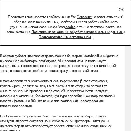
СВЯЗАТЬСЯ
Продолжая пользоваться сайтом, вы даёте
Согласие
на автоматический
сбор и анализ ваших данных, необходимых для работы сайта и его
Лиофилизат Lactobacillus
улучшения, использование файлов
cookie
, а также подтверждаете, что
ознакомлены с
Политикой в отношении обработки персональных данных
и
bulgaricus ARTB-274
Пользовательским соглашением
.
Описание
В состав субстанции входит транзиторная бактерия Lactobacillus bulgaricus,
выделенная из болгарского йогурта. Микроорганизм не колонизует
кишечник на постоянной основе, но проходя через желудочно-кишечный
тракт, он оказывает пребиотическое и регуляторное действие.
Штамм обладает высокой активностью фермента β-галактозидазы,
который расщепляет лактозу на глюкозу и галактозу. Это позволяет
снизить основные проявления лактазной недостаточности - вздутие,
диарею и диспепсию. Кроме того, культура способна к синтезу фолиевой
кислоты (витамина B9), что важно для поддержки кроветворения и
клеточного деления.
Пребиотическое действие бактерии заключается в избирательной
стимуляции роста собственной нормальной микрофлоры - бифидо- и
лактобактерий, что способствует восстановлению дисбиоза кишечной