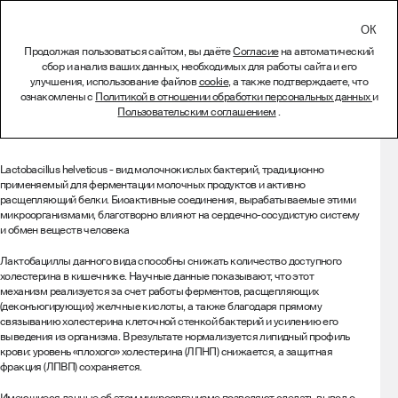
СВЯЗАТЬСЯ
Продолжая пользоваться сайтом, вы даёте
Согласие
на автоматический
сбор и анализ ваших данных, необходимых для работы сайта и его
Лиофилизат Lactobacillus
улучшения, использование файлов
cookie
, а также подтверждаете, что
ознакомлены с
Политикой в отношении обработки персональных данных
и
helveticus ARTB-174
Пользовательским соглашением
.
Описание
Lactobacillus helveticus - вид молочнокислых бактерий, традиционно
применяемый для ферментации молочных продуктов и активно
расщепляющий белки. Биоактивные соединения, вырабатываемые этими
микроорганизмами, благотворно влияют на сердечно-сосудистую систему
и обмен веществ человека
Лактобациллы данного вида способны снижать количество доступного
холестерина в кишечнике. Научные данные показывают, что этот
механизм реализуется за счет работы ферментов, расщепляющих
(деконъюгирующих) желчные кислоты, а также благодаря прямому
связыванию холестерина клеточной стенкой бактерий и усилению его
выведения из организма. В результате нормализуется липидный профиль
крови: уровень «плохого» холестерина (ЛПНП) снижается, а защитная
фракция (ЛПВП) сохраняется.