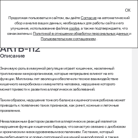
СВЯЗАТЬСЯ
Продолжая пользоваться сайтом, вы даёте
Согласие
на автоматический
сбор и анализ ваших данных, необходимых для работы сайта и его
Лиофилизат
улучшения, использование файлов
cookie
, а также подтверждаете, что
ознакомлены с
Политикой в отношении обработки персональных данных
и
Bifidobacterium lactis
Пользовательским соглашением
.
ARTB-112
Описание
Значимую роль в иммунной регуляции играет кишечник, населенный
триллионами микроорганизмов, которые непрерывно влияют на его
функции. Миллионы лет эволюции обеспечили тесное взаимодействие
кишечного микробиома и иммунитета человека, нарушение которого
может привести к развитию аллергических заболеваний.
Таким образом, нарушение тонкого баланса кишечного микробиома может
приводить к появлению таких признаков, как ринит, кожные и легочные
проявления.
Немаловажным фактором развития аллергических реакций является
нарушение функции кишечного барьера, что зачастую связано с дисбиозом
и хроническим низокоуровеневым воспалением. Гистамин, который
вырабатывается условно-патогенной кишечной микрофлорой, а также