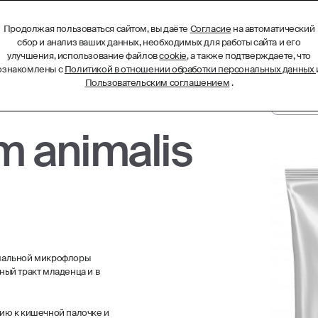
Продолжая пользоваться сайтом, вы даёте
Согласие
на автоматический
БИОТЕХНОЛОГИЧЕСКИЕ КОМПЛЕКСЫ
МЕНЮ
сбор и анализ ваших данных, необходимых для работы сайта и его
улучшения, использование файлов
cookie
, а также подтверждаете, что
ознакомлены с
Политикой в отношении обработки персональных данных
Пользовательским соглашением
.
m animalis
рмальной микрофлоры
ый тракт младенца и в
ию к кишечной палочке и