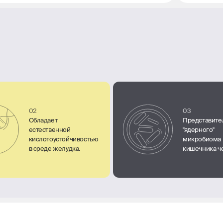
02
03
Обладает
Представите
естественной
"ядерного"
кислотоустойчивостью
микробиома
в среде желудка.
кишечника ч