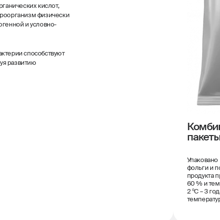
рганических кислот,
кроорганизм физически
огенной и условно-
актерии способствуют
уя развитию
Комби
пакет
Упаковано
фольги и п
продукта п
60 % и темп
2 ºС – 3 г
температур