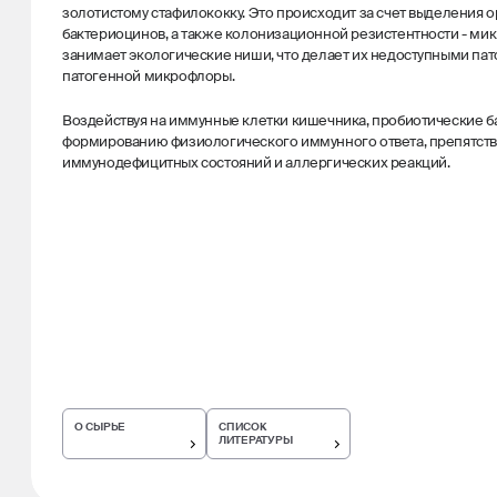
золотистому стафилококку. Это происходит за счет выделения о
бактериоцинов, а также колонизационной резистентности - ми
занимает экологические ниши, что делает их недоступными пат
патогенной микрофлоры.
Воздействуя на иммунные клетки кишечника, пробиотические б
формированию физиологического иммунного ответа, препятств
иммунодефицитных состояний и аллергических реакций.
О СЫРЬЕ
СПИСОК
ЛИТЕРАТУРЫ