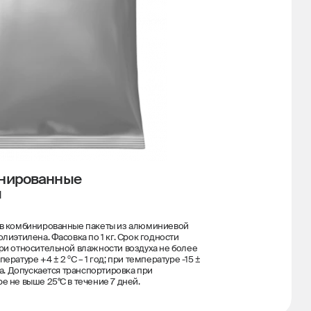
нированные
ы
 в комбинированные пакеты из алюминиевой
олиэтилена. Фасовка по 1 кг. Срок годности
ри относительной влажности воздуха не более
ературе +4 ± 2 ºС – 1 год; при температуре -15 ±
ода. Допускается транспортировка при
е не выше 25°С в течение 7 дней.