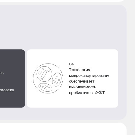
04
Технология
ль
микрокапсулирования
обеспечивает
выживаемость
еловека
пробиотиков в ЖКТ