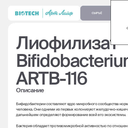
СЫРЬЁ
Лиофилизат
Bifidobacteriu
ARTB-116
Описание
Бифидобактерии составляют ядро микробного сообщества но
человека. Они одними из первых колонизуют желудочно-кишечн
дальнейшем определяют формирование всей его экосистемы.
Бактерия обладает противомикробной активностью по отношен