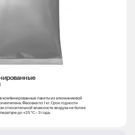
нированные
ы
 в комбинированные пакеты из алюминиевой
олиэтилена. Фасовка по 1 кг. Срок годности
ри относительной влажности воздуха не более
пературе до +25 ºС – 3 года.