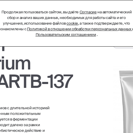
Продолжая пользоваться сайтом, вы даёте
Согласие
на автоматический
БИОТЕХНОЛОГИЧЕСКИЕ КОМПЛЕКСЫ
МЕНЮ
сбор и анализ ваших данных, необходимых для работы сайта и его
улучшения, использование файлов
cookie
, а также подтверждаете, что
ознакомлены с
Политикой в отношении обработки персональных данных
Пользовательским соглашением
.
т
rium
 ARTB-137
мов с длительной историей
занным положительным
зуется в ферментации
ходит далеко за рамки
ребиотическое действие и