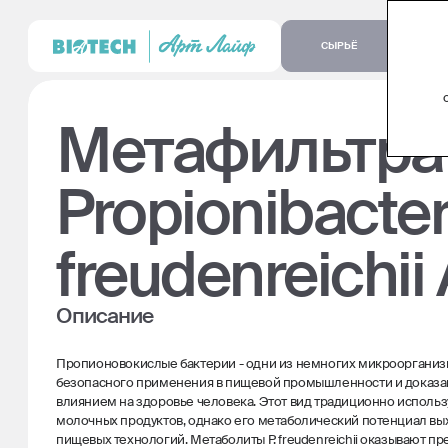
СЫРЬЁ
Метафильтра
Propionibacte
freudenreichii
Описание
Пропионовокислые бактерии - одни из немногих микроорганиз
безопасного применения в пищевой промышленности и дока
влиянием на здоровье человека. Этот вид традиционно исполь
молочных продуктов, однако его метаболический потенциал вы
пищевых технологий. Метаболиты P. freudenreichii оказывают п