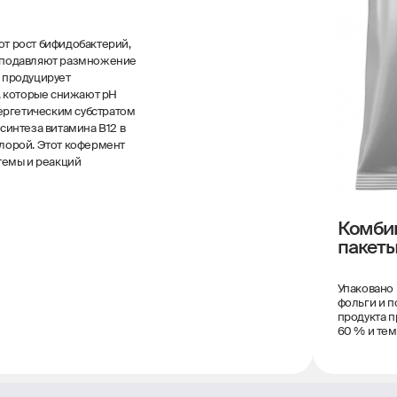
т рост бифидобактерий,
 подавляют размножение
 продуцирует
, которые снижают pH
ергетическим субстратом
интеза витамина В12 в
лорой. Этот кофермент
темы и реакций
Комби
пакет
Упаковано
фольги и п
продукта п
60 % и тем