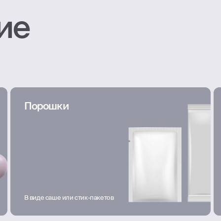
ие
Порошки
В виде саше или стик-пакетов