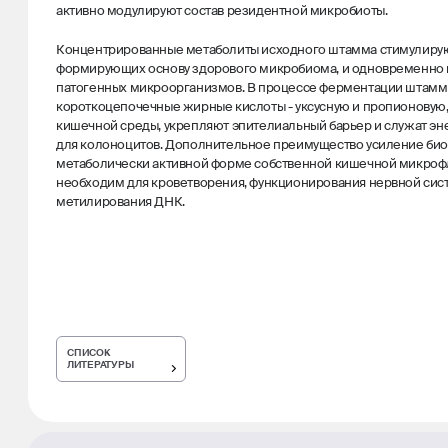
активно модулируют состав резидентной микробиоты.
Концентрированные метаболиты исходного штамма стимулирую
формирующих основу здорового микробиома, и одновременно
патогенных микроорганизмов. В процессе ферментации штамм
короткоцепочечные жирные кислоты - уксусную и пропионовую
кишечной среды, укрепляют эпителиальный барьер и служат эн
для колоноцитов. Дополнительное преимущество усиление биос
метаболически активной форме собственной кишечной микроф
необходим для кроветворения, функционирования нервной сис
метилирования ДНК.
СПИСОК
ЛИТЕРАТУРЫ