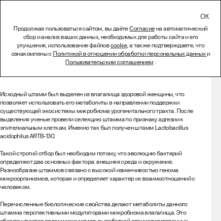
СВЯЗАТЬСЯ
Продолжая пользоваться сайтом, вы даёте
Согласие
на автоматический
сбор и анализ ваших данных, необходимых для работы сайта и его
Ультрализат Lactobacillus
улучшения, использование файлов
cookie
, а также подтверждаете, что
ознакомлены с
Политикой в отношении обработки персональных данных
и
acidophilus ARTB-130
Пользовательским соглашением
.
Описание
Исходный штамм был выделен из влагалища здоровой женщины, что
позволяет использовать его метаболиты в направлении поддержки
существующей экосистемы микробиома урогенитального тракта. После
выделения ученые провели селекцию штамма по признаку адгезии к
эпителиальным клеткам. Именно так был получен штамм Lactobacillus
acidophilus ARTB-130.
Такой строгий отбор был необходим потому, что эволюцию бактерий
определяют два основных фактора: внешняя среда и окружение.
Разнообразие штаммов связано с высокой изменчивостью генома
микроорганизмов, которая и определяет характер их взаимоотношений с
человеком.
Перечисленные биологические свойства делают метаболиты данного
штамма перспективными модуляторами микробиома влагалища. Это