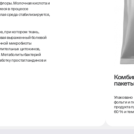
лоры. Молочная кислота и
еся в процессе
лая среда стабилизируется,
, при котором ткань,
зывая выраженный болевой
ечной микробиоты
лительных цитокинов,
. Метаболиты бактерий
ботку простагландинов и
Комби
пакет
Упаковано
фольги и п
продукта п
60 % и тем