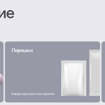
ие
Порошки
В виде саше или стик-пакетов