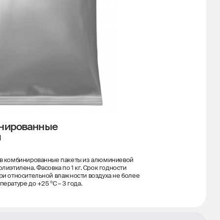
нированные
ы
 в комбинированные пакеты из алюминиевой
олиэтилена. Фасовка по 1 кг. Срок годности
ри относительной влажности воздуха не более
пературе до +25 ºС – 3 года.