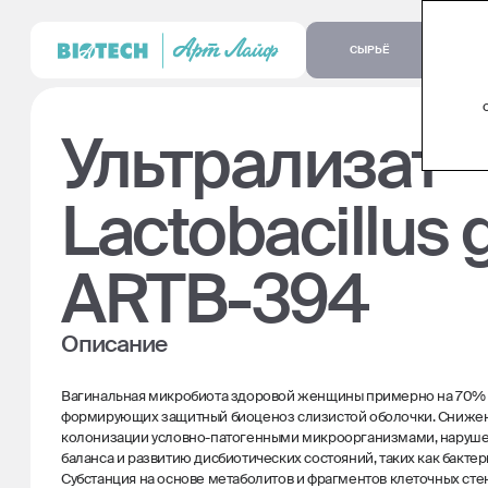
СЫРЬЁ
Ультрализат
Lactobacillus 
ARTB-394
Описание
Вагинальная микробиота здоровой женщины примерно на 70% с
формирующих защитный биоценоз слизистой оболочки. Снижени
колонизации условно-патогенными микроорганизмами, наруш
баланса и развитию дисбиотических состояний, таких как бактер
Субстанция на основе метаболитов и фрагментов клеточных сте