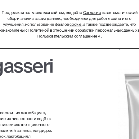
Продолжая пользоваться сайтом, вы даёте
Согласие
на автоматический
БИОТЕХНОЛОГИЧЕСКИЕ КОМПЛЕКСЫ
МЕНЮ
сбор и анализ ваших данных, необходимых для работы сайта и его
улучшения, использование файлов
cookie
, а также подтверждаете, что
ознакомлены с
Политикой в отношении обработки персональных данных
Пользовательским соглашением
.
gasseri
остоит из лактобацилл,
е их численности ведёт к
ению кислотно-щелочного
иальный вагиноз, кандидоз.
нок лактобацилл