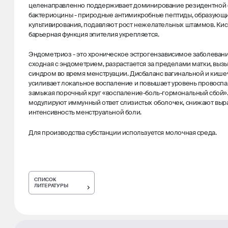
целенаправленно поддерживает доминирование резидентной ф
бактериоцины - природные антимикробные пептиды, образующи
культивирования, подавляют рост нежелательных штаммов. Кис
барьерная функция эпителия укрепляется.
Эндометриоз - это хроническое эстрогензависимое заболевание
сходная с эндометрием, разрастается за пределами матки, вы
синдром во время менструации. Дисбаланс вагинальной и киш
усиливает локальное воспаление и повышает уровень провоспа
замыкая порочный круг «воспаление-боль-гормональный сбой»
модулируют иммунный ответ слизистых оболочек, снижают выра
интенсивность менструальной боли.
Для производства субстанции используется молочная среда.
СПИСОК
ЛИТЕРАТУРЫ