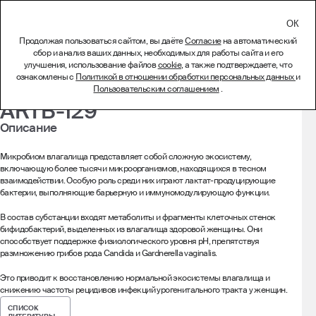
СВЯЗАТЬСЯ
Продолжая пользоваться сайтом, вы даёте
Согласие
на автоматический
сбор и анализ ваших данных, необходимых для работы сайта и его
Ультрализат
улучшения, использование файлов
cookie
, а также подтверждаете, что
ознакомлены с
Политикой в отношении обработки персональных данных
и
Bifidobacterium breve
Пользовательским соглашением
.
ARTB-129
Описание
Микробиом влагалища представляет собой сложную экосистему,
включающую более тысячи микроорганизмов, находящихся в тесном
взаимодействии. Особую роль среди них играют лактат-продуцирующие
бактерии, выполняющие барьерную и иммуномодулирующую функции.
В состав субстанции входят метаболиты и фрагменты клеточных стенок
бифидобактерий, выделенных из влагалища здоровой женщины. Они
способствует поддержке физиологического уровня pH, препятствуя
размножению грибов рода Candida и Gardnerella vaginalis.
Это приводит к восстановлению нормальной экосистемы влагалища и
снижению частоты рецидивов инфекций урогенитального тракта у женщин.
СПИСОК